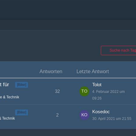
Suche nach Ta
Antworten
Letzte Antwort
 für
Tolot
[Bike]
32
4. Februar 2022 um
e & Technik
09:26
Kosedoc
[Bike]
2
& Technik
30. April 2021 um 21:55