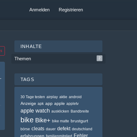
Anmelden
Registrieren
INHALTE
gs
Themen
2
TAGS
30 Tage testen
airplay
aktie
android
Anzeige
app
apple
apk
appletv
apple watch
ausklicken
Bandbreite
bike
Bike+
brustgurt
bike matte
cleats
defekt
börse
dauer
deutschland
Fehler
erfahrungen
familienmitglied