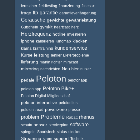
fernseher
fieldtesting
finanzierung
fitness+
ftp
garantie
frage
garantieverlängerung
Geräusche
gewichte
gewährleistung
gymkit
Gutschein
heartcast
herz
Herzfrequenz
hotline
investieren
iphone
klacken
kalibrieren
Kinomap
kundenservice
klarna
krafttraining
Kurse
leistung
lenker
Lieferprobleme
lieferung
martin richter
miracast
mirroring
Neu hier
nachrichten
nutzer
Peloton
pedale
pelotonapp
Peloton Bike+
peloton app
Peloton Digital-Mitgliedschaft
peloton interactive
pelotonlies
powerzone
peloton tread
presse
Probleme
problem
rhenus
Rabatt
software
sensor
schufa
serviceplan
spiegeln
Sportstech
status
stecker
Streaming
support
strom
Technik