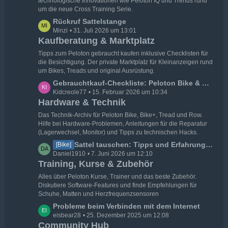
technologische Innovationen wie Peloton IQ und Trends rund
um die neue Cross Training Serie.
L
Rückruf Sattelstange
Minzi
31. Juli 2026 um 13:01
e
Kaufberatung & Marktplatz
t
z
Tipps zum Peloton gebraucht kaufen inklusive Checklisten für
t
die Besichtigung. Der private Marktplatz für Kleinanzeigen rund
um Bikes, Treads und original Ausrüstung.
e
B
L
Gebrauchtkauf-Checkliste: Peloton Bike & Tread
e
Kidcreole77
15. Februar 2026 um 10:34
e
Hardware & Technik
i
t
t
z
Das Technik-Archiv für Peloton Bike, Bike+, Tread und Row.
r
t
Hilfe bei Hardware-Problemen, Anleitungen für die Reparatur
(Lagerwechsel, Monitor) und Tipps zu technischen Hacks.
ä
e
g
B
L
Sattel tauschen: Tipps und Erfahrungen
[Bike]
e
e
Daniel1910
7. Juni 2026 um 12:10
e
Training, Kurse & Zubehör
i
t
t
z
Alles über Peloton Kurse, Trainer und das beste Zubehör.
r
t
Diskutiere Software-Features und finde Empfehlungen für
Schuhe, Matten und Herzfrequenzsensoren
ä
e
g
B
L
Probleme beim Verbinden mit dem Internet
e
e
eisbear28
25. Dezember 2025 um 12:08
e
Community Hub
i
t